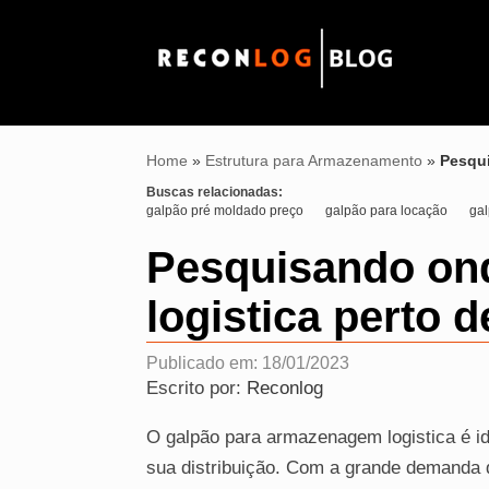
Home
»
Estrutura para Armazenamento
»
Pesqui
Buscas relacionadas:
galpão pré moldado preço
galpão para locação
gal
Pesquisando on
logistica perto 
Publicado em: 18/01/2023
Escrito por:
Reconlog
O galpão para armazenagem logistica é i
sua distribuição. Com a grande demanda 