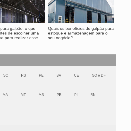
 para galpão: o que
Quais os benefícios do galpão para
ntes de escolher uma
estoque e armazenagem para o
a para realizar esse
seu negócio?
SC
RS
PE
BA
CE
GO e DF
MA
MT
MS
PB
PI
RN