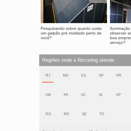
Pesquisando sobre quanto custa
Iluminação
um galpão pré moldado perto de
observar a
você?
boa empres
serviço?
Regiões onde a Reconlog atende
RJ
MG
ES
SP
PR
AM
PA
AC
AL
AP
RO
RR
SE
TO