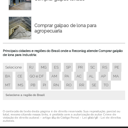
FORNECEDOR DE GALPÃO LONA
GALPÃO ARMAZENAGEM SOJA
GALPÃO DE LONA
Comprar galpao de lona para
GALPAO DE LONA A VENDA
agropecuaria
GALPAO DE LONA AGRICOLA
GALPAO DE LONA AGRICOLA A VENDA
Principais cidades e regiões do Brasil onde a Reconlog atende Comprar galpão
GALPAO DE LONA AGRICOLA COMPRAR
de lona para industria:
GALPÃO DE LONA AGRICOLA EMPRESA
Selecione
RJ
MG
ES
SP
PR
SC
RS
PE
GALPAO DE LONA AGRICOLA PREÇO
BA
CE
GO e DF
AM
PA
AC
AL
AP
MA
GALPÃO DE LONA AGRICOLA VALOR
MT
MS
PB
PI
RN
RO
RR
SE
TO
GALPÃO DE LONA INDUSTRIAL
GALPÃO DE LONA INDUSTRIAL EMPRESA
Selecione a região do Brasil
GALPÃO DE LONA INDUSTRIAL PREÇO
GALPAO DE LONA PARA AGRONEGOCIO
O conteúdo do texto desta página é de direito reservado. Sua reprodução, parcial ou
total, mesmo citando nossos links, é proibida sem a autorização do autor. Crime de
violação de direito autoral – artigo 184 do Código Penal –
Lei 9610/98 - Lei de direitos
GALPAO DE LONA PARA AGRONEGOCIO PREÇO
autorais
.
GALPAO DE LONA PARA AGROPECUARIA