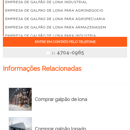
EMPRESA DE GALPÃO DE LONA INDUSTRIAL
EMPRESA DE GALPAO DE LONA PARA AGRONEGOCIO
EMPRESA DE GALPAO DE LONA PARA AGROPECUARIA
EMPRESA DE GALPÃO DE LONA PARA ARMAZENAGEM
EMPRESA DE GALPÃO DE LONA PARA INDUSTRIA
ENTRE EM CONTATO PELO TELEFONE
EMPRESA DE GALPÃO LONA
4704-0965
EMPRESA DE GALPÃO LONA PREÇO
11
EMPRESA DE GALPÃO LONADO
Informações Relacionadas
EMPRESA DE GALPÃO LONADO INDUSTRIAL
EMPRESA DE GALPÃO LONADO PARA AGRICOLAS
EMPRESA DE GALPÃO LONADO PARA ARMAZENAGEM
EMPRESA DE GALPÃO LONADO PREÇO
Comprar galpão de lona
EMPRESA DE GALPÕES LONADOS PARA LOGISTICA E
ARMAZENAGEM
EMPRESA DE MONTAGEM DE GALPÃO DE LONA
EMPRESA DE MONTAGEM DE GALPÃO LONADO
Comprar galpão lonado