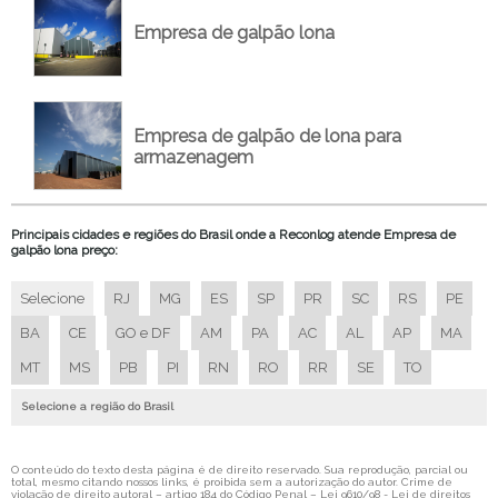
EMPRESA DE MONTAGEM DE GALPÃO LONADO
Empresa de galpão lona
FORNECEDOR DE GALPÃO LONA
GALPÃO ARMAZENAGEM SOJA
GALPÃO DE LONA
Empresa de galpão de lona para
GALPAO DE LONA A VENDA
armazenagem
GALPAO DE LONA AGRICOLA
GALPAO DE LONA AGRICOLA A VENDA
Principais cidades e regiões do Brasil onde a Reconlog atende Empresa de
GALPAO DE LONA AGRICOLA COMPRAR
galpão lona preço:
GALPÃO DE LONA AGRICOLA EMPRESA
Selecione
RJ
MG
ES
SP
PR
SC
RS
PE
GALPAO DE LONA AGRICOLA PREÇO
BA
CE
GO e DF
AM
PA
AC
AL
AP
MA
GALPÃO DE LONA AGRICOLA VALOR
MT
MS
PB
PI
RN
RO
RR
SE
TO
GALPÃO DE LONA INDUSTRIAL
GALPÃO DE LONA INDUSTRIAL EMPRESA
Selecione a região do Brasil
GALPÃO DE LONA INDUSTRIAL PREÇO
GALPAO DE LONA PARA AGRONEGOCIO
O conteúdo do texto desta página é de direito reservado. Sua reprodução, parcial ou
total, mesmo citando nossos links, é proibida sem a autorização do autor. Crime de
violação de direito autoral – artigo 184 do Código Penal –
Lei 9610/98 - Lei de direitos
GALPAO DE LONA PARA AGRONEGOCIO PREÇO