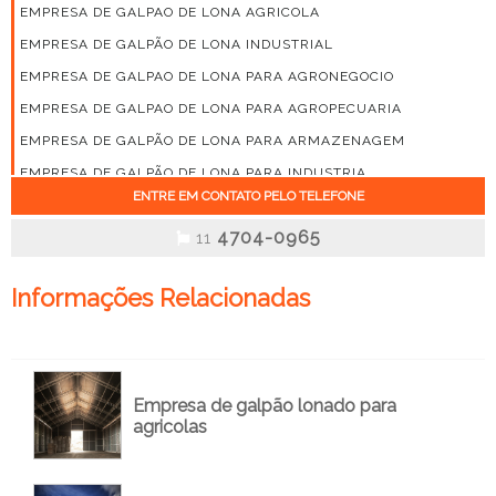
EMPRESA DE GALPAO DE LONA AGRICOLA
EMPRESA DE GALPÃO DE LONA INDUSTRIAL
EMPRESA DE GALPAO DE LONA PARA AGRONEGOCIO
EMPRESA DE GALPAO DE LONA PARA AGROPECUARIA
EMPRESA DE GALPÃO DE LONA PARA ARMAZENAGEM
EMPRESA DE GALPÃO DE LONA PARA INDUSTRIA
ENTRE EM CONTATO PELO TELEFONE
EMPRESA DE GALPÃO LONA
4704-0965
EMPRESA DE GALPÃO LONA PREÇO
11
EMPRESA DE GALPÃO LONADO
Informações Relacionadas
EMPRESA DE GALPÃO LONADO INDUSTRIAL
EMPRESA DE GALPÃO LONADO PARA AGRICOLAS
EMPRESA DE GALPÃO LONADO PARA ARMAZENAGEM
EMPRESA DE GALPÃO LONADO PREÇO
Empresa de galpão lonado para
agricolas
EMPRESA DE GALPÕES LONADOS PARA LOGISTICA E
ARMAZENAGEM
EMPRESA DE MONTAGEM DE GALPÃO DE LONA