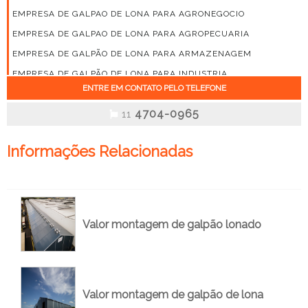
EMPRESA DE GALPAO DE LONA PARA AGRONEGOCIO
EMPRESA DE GALPAO DE LONA PARA AGROPECUARIA
EMPRESA DE GALPÃO DE LONA PARA ARMAZENAGEM
EMPRESA DE GALPÃO DE LONA PARA INDUSTRIA
ENTRE EM CONTATO PELO TELEFONE
EMPRESA DE GALPÃO LONA
4704-0965
EMPRESA DE GALPÃO LONA PREÇO
11
EMPRESA DE GALPÃO LONADO
Informações Relacionadas
EMPRESA DE GALPÃO LONADO INDUSTRIAL
EMPRESA DE GALPÃO LONADO PARA AGRICOLAS
EMPRESA DE GALPÃO LONADO PARA ARMAZENAGEM
EMPRESA DE GALPÃO LONADO PREÇO
Valor montagem de galpão lonado
EMPRESA DE GALPÕES LONADOS PARA LOGISTICA E
ARMAZENAGEM
EMPRESA DE MONTAGEM DE GALPÃO DE LONA
EMPRESA DE MONTAGEM DE GALPÃO LONADO
Valor montagem de galpão de lona
FORNECEDOR DE GALPÃO LONA