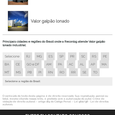
GALPÃO ARMAZENAGEM SOJA
GALPÃO DE LONA
GALPAO DE LONA A VENDA
Valor galpão lonado
GALPAO DE LONA AGRICOLA
GALPAO DE LONA AGRICOLA A VENDA
Principais cidades e regiões do Brasil onde a Reconlog atende Valor galpão
GALPAO DE LONA AGRICOLA COMPRAR
lonado industrial:
GALPÃO DE LONA AGRICOLA EMPRESA
Selecione
RJ
MG
ES
SP
PR
SC
RS
PE
GALPAO DE LONA AGRICOLA PREÇO
BA
CE
GO e DF
AM
PA
AC
AL
AP
MA
GALPÃO DE LONA AGRICOLA VALOR
MT
MS
PB
PI
RN
RO
RR
SE
TO
GALPÃO DE LONA INDUSTRIAL
GALPÃO DE LONA INDUSTRIAL EMPRESA
Selecione a região do Brasil
GALPÃO DE LONA INDUSTRIAL PREÇO
GALPAO DE LONA PARA AGRONEGOCIO
O conteúdo do texto desta página é de direito reservado. Sua reprodução, parcial ou
total, mesmo citando nossos links, é proibida sem a autorização do autor. Crime de
violação de direito autoral – artigo 184 do Código Penal –
Lei 9610/98 - Lei de direitos
GALPAO DE LONA PARA AGRONEGOCIO PREÇO
autorais
.
GALPAO DE LONA PARA AGROPECUARIA