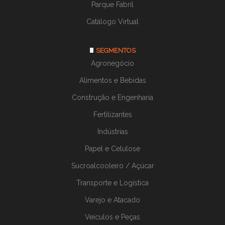
Parque Fabril
QUANTO CUSTA GALPÃO DE LONA INDUSTRIAL
SERVIÇO DE MONTAGEM DE ARMAZEM DE LONA
Catálogo Virtual
VALOR GALPÃO DE LONA
VALOR GALPÃO DE LONA AGRICOLA
SEGMENTOS
Agronegócio
VALOR GALPÃO DE LONA INDUSTRIAL
VALOR GALPÃO LONADO
Alimentos e Bebidas
VALOR GALPÃO LONADO INDUSTRIAL
Construção e Engenharia
VALOR MONTAGEM DE GALPÃO DE LONA
Fertilizantes
VALOR MONTAGEM DE GALPÃO LONADO
Indústrias
Papel e Celulose
Sucroalcooleiro / Açúcar
Transporte e Logística
Varejo e Atacado
Veículos e Peças