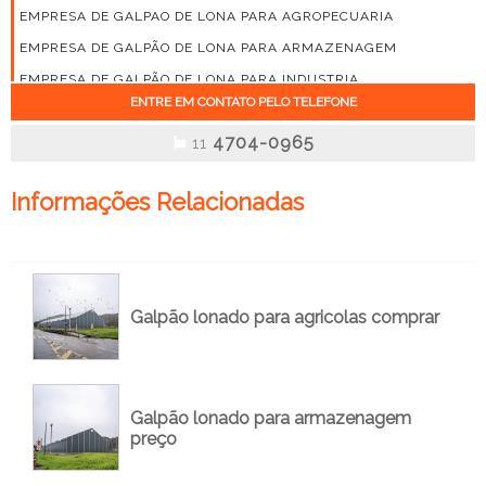
EMPRESA DE GALPAO DE LONA PARA AGROPECUARIA
EMPRESA DE GALPÃO DE LONA PARA ARMAZENAGEM
EMPRESA DE GALPÃO DE LONA PARA INDUSTRIA
ENTRE EM CONTATO PELO TELEFONE
EMPRESA DE GALPÃO LONA
4704-0965
EMPRESA DE GALPÃO LONA PREÇO
11
EMPRESA DE GALPÃO LONADO
Informações Relacionadas
EMPRESA DE GALPÃO LONADO INDUSTRIAL
EMPRESA DE GALPÃO LONADO PARA AGRICOLAS
EMPRESA DE GALPÃO LONADO PARA ARMAZENAGEM
EMPRESA DE GALPÃO LONADO PREÇO
Galpão lonado para agricolas comprar
EMPRESA DE GALPÕES LONADOS PARA LOGISTICA E
ARMAZENAGEM
EMPRESA DE MONTAGEM DE GALPÃO DE LONA
EMPRESA DE MONTAGEM DE GALPÃO LONADO
Galpão lonado para armazenagem
preço
FORNECEDOR DE GALPÃO LONA
GALPÃO ARMAZENAGEM SOJA