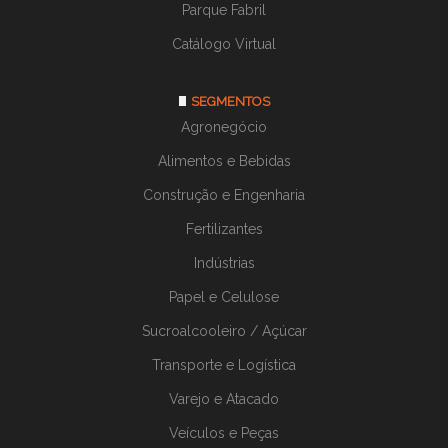
Parque Fabril
QUANTO CUSTA GALPÃO DE LONA INDUSTRIAL
SERVIÇO DE MONTAGEM DE ARMAZEM DE LONA
Catálogo Virtual
VALOR GALPÃO DE LONA
VALOR GALPÃO DE LONA AGRICOLA
SEGMENTOS
Agronegócio
VALOR GALPÃO DE LONA INDUSTRIAL
VALOR GALPÃO LONADO
Alimentos e Bebidas
VALOR GALPÃO LONADO INDUSTRIAL
Construção e Engenharia
VALOR MONTAGEM DE GALPÃO DE LONA
Fertilizantes
VALOR MONTAGEM DE GALPÃO LONADO
Indústrias
Papel e Celulose
Sucroalcooleiro / Açúcar
Transporte e Logística
Varejo e Atacado
Veículos e Peças